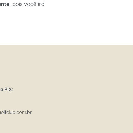
ante
, pois você irá
a PIX:
olfclub.com.br