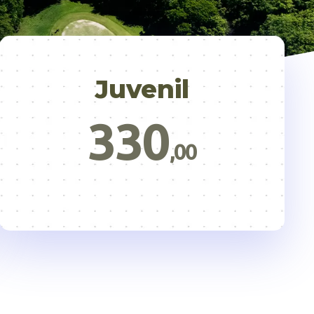
Juvenil
330
,00