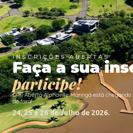
INSCRIÇÕES ABERTAS
Faça a sua in
participe!
O III Aberto Alphaville Maringá está chegando
de fora!
24, 25 e 26 de Julho de 2026.