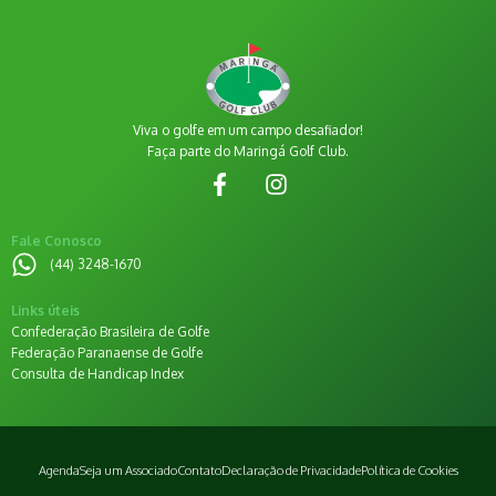
Viva o golfe em um campo desafiador!
Faça parte do Maringá Golf Club.
Fale Conosco
(44) 3248-1670
Links úteis
Confederação Brasileira de Golfe
Federação Paranaense de Golfe
Consulta de Handicap Index
Agenda
Seja um Associado
Contato
Declaração de Privacidade
Política de Cookies