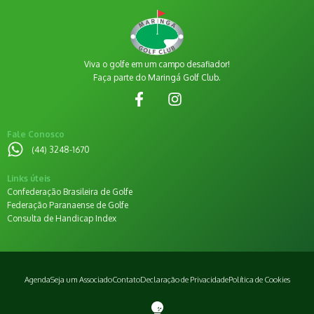
Viva o golfe em um campo desafiador!
Faça parte do Maringá Golf Club.
Fale Conosco
(44) 3248-1670
Links úteis
Confederação Brasileira de Golfe
Federação Paranaense de Golfe
Consulta de Handicap Index
Agenda
Seja um Associado
Contato
Declaração de Privacidade
Política de Cookies