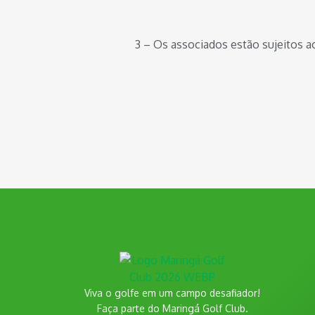
3 – Os associados estão sujeitos a
Viva o golfe em um campo desafiador!
Faça parte do Maringá Golf Club.