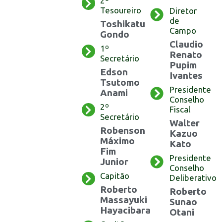
2º
Tesoureiro
Diretor
de
Toshikatu
Campo
Gondo
Claudio
1º
Renato
Secretário
Pupim
Edson
Ivantes
Tsutomo
Presidente
Anami
Conselho
2º
Fiscal
Secretário
Walter
Robenson
Kazuo
Máximo
Kato
Fim
Presidente
Junior
Conselho
Capitão
Deliberativo
Roberto
Roberto
Massayuki
Sunao
Hayacibara
Otani