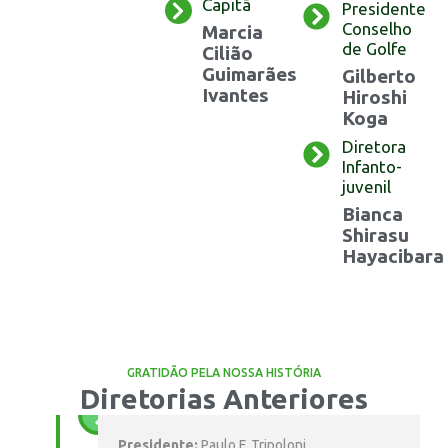
Capitã
Presidente
Conselho
Marcia
de Golfe
Cilião
Guimarães
Gilberto
Ivantes
Hiroshi
Koga
Diretora
Infanto-
juvenil
Bianca
Shirasu
Hayacibara
GRATIDÃO PELA NOSSA HISTÓRIA
Diretorias Anteriores
Presidente:
Paulo F. Tripoloni