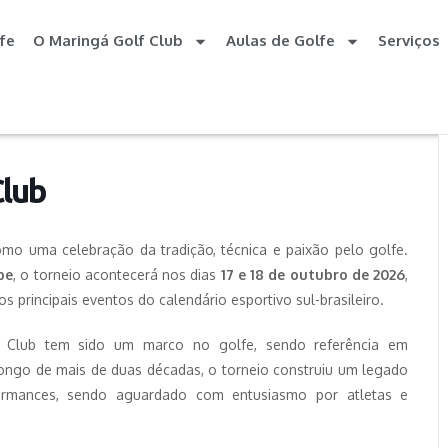
fe
O Maringá Golf Club
Aulas de Golfe
Serviços
Club
 uma celebração da tradição, técnica e paixão pelo golfe.
be
, o torneio acontecerá nos dias
17 e 18 de outubro de 2026
,
s principais eventos do calendário esportivo sul-brasileiro.
f Club tem sido um marco no golfe, sendo referência em
 longo de mais de duas décadas, o torneio construiu um legado
ormances, sendo aguardado com entusiasmo por atletas e